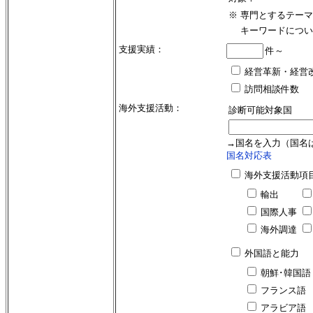
※
専門とするテーマ
キーワードについ
支援実績：
件～
経営革新・経営
訪問相談件数
海外支援活動：
診断可能対象国
→国名を入力（国名
国名対応表
海外支援活動項
輸出
国際人事
海外調達
外国語と能力
朝鮮･韓国語
フランス語
アラビア語