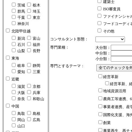
建築士
茨城
栃木
ISO審査員
群馬
埼玉
ファイナンシャ
千葉
東京
神奈川
フードコーディ
北陸甲信越
その他
新潟
富山
コンサルタント形態：
石川
福井
専門業種：
大分類：
山梨
長野
中分類：
東海
小分類：
岐阜
静岡
専門とするテーマ：
愛知
三重
経営革新
近畿
経営革新、
滋賀
京都
地域資源活用
大阪
兵庫
奈良
和歌山
農商工等連携、
中国
事業者連携、産
鳥取
島根
国際化支援、海
岡山
広島
創業
山口
事業再生、再チ