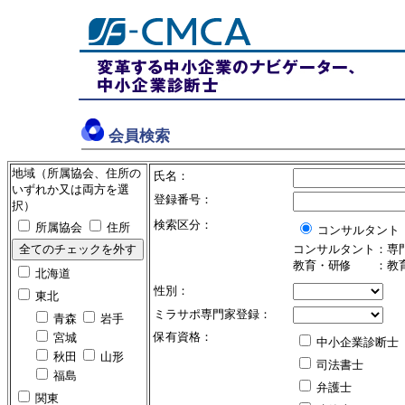
会員検索
地域（所属協会、住所の
氏名：
いずれか又は両方を選
登録番号：
択）
検索区分：
所属協会
住所
コンサルタント
コンサルタント：専
教育・研修 ：教育
北海道
性別：
東北
ミラサポ専門家登録：
青森
岩手
保有資格：
宮城
中小企業診断士
秋田
山形
司法書士
福島
弁護士
関東