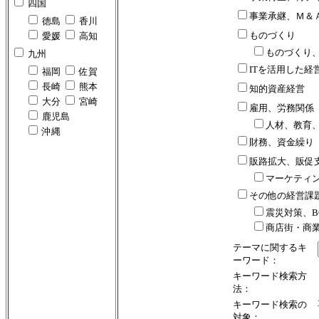
四国
事業承継、Ｍ＆
徳島
香川
ものづくり
愛媛
高知
ものづくり
九州
ITを活用した経
福岡
佐賀
長崎
熊本
知的資産経営
大分
宮崎
雇用、労務関係
鹿児島
人材、教育
沖縄
財務、資金繰り
販路拡大、販促
マーケティ
その他の経営課
震災対策、B
商店街・商
テーマに関するキ
ーワード：
キーワード検索方
法：
キーワード検索の
対象：