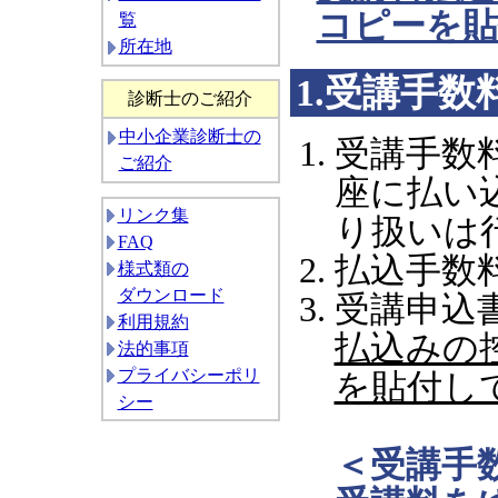
コピーを貼
覧
所在地
1.受講手数
診断士のご紹介
中小企業診断士の
受講手数
ご紹介
座に払い
リンク集
り扱いは
FAQ
払込手数
様式類の
ダウンロード
受講申込
利用規約
払込みの
法的事項
プライバシーポリ
を貼付し
シー
＜受講手