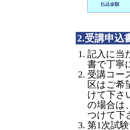
払込金額
2.受講申込
記入に当
書で丁寧
受講コー
区はご希
けて下さ
の場合は
つけて下
第1次試