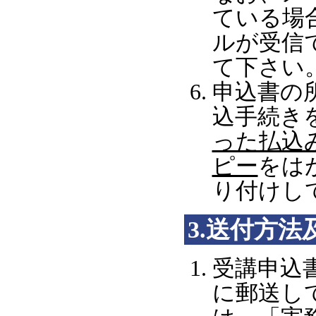
ている場
ルが受信
て下さい
申込書の
込手続き
った払込
ピー
をは
り付
3.送付方法
受講申込
に郵送し