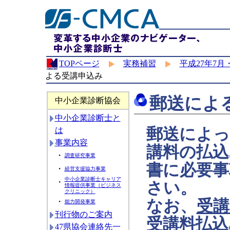
TOPページ
実務補習
平成27年7
よる受講申込み
郵送によ
中小企業診断協会
中小企業診断士と
郵送によっ
は
事業内容
講料の払込
・
調査研究事業
書に必要事
・
経営支援協力事業
中小企業診断士キャリア
・
さい。
情報提供事業（ビジネス
クリニック）
なお、
受講
・
能力開発事業
刊行物のご案内
受講料払込
47県協会連絡先一