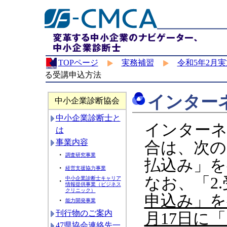
TOPページ
実務補習
令和5年2月
る受講申込方法
インター
中小企業診断協会
中小企業診断士と
インター
は
事業内容
合は、次の
・
調査研究事業
払込み」を
・
経営支援協力事業
なお、「2
中小企業診断士キャリア
・
情報提供事業（ビジネス
クリニック）
申込み」を
・
能力開発事業
刊行物のご案内
月17日に
47県協会連絡先一