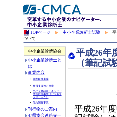
TOPページ
中小企業診断士試験
平成
ついて
平成26年
中小企業診断協会
（筆記試
中小企業診断士と
は
事業内容
・
調査研究事業
・
経営支援協力事業
中小企業診断士キャリア
・
情報提供事業（ビジネス
クリニック）
・
能力開発事業
平成26年
刊行物のご案内
47県協会連絡先一