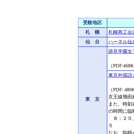
受験地区
札 幌
札幌商工会
仙 台
ハーネル仙
跡見学園女
（PDF:468
東京外国語
（PDF: 48
京王線飛田
東 京
また、時刻
の時間に臨
８：２０、
５
なお、臨時