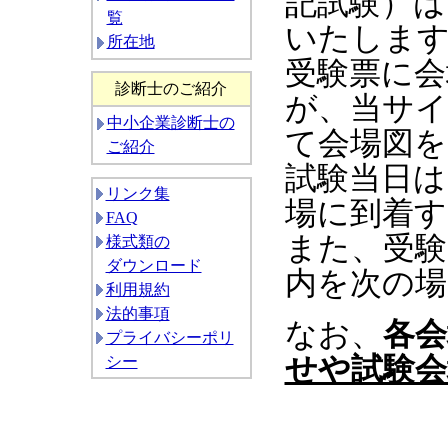
記試験）は
覧
いたしま
所在地
受験票に会
診断士のご紹介
が、当サイ
中小企業診断士の
て会場図を
ご紹介
試験当日は
リンク集
場に到着す
FAQ
また、受験
様式類の
ダウンロード
内を次の場
利用規約
法的事項
なお、
各会
プライバシーポリ
せや試験会
シー