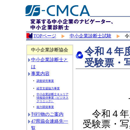
TOPページ
中小企業診断士試験
令和
令和４年
中小企業診断協会
受験票・
中小企業診断士と
は
事業内容
・
調査研究事業
・
経営支援協力事業
中小企業診断士キャリア
・
情報提供事業（ビジネス
クリニック）
・
能力開発事業
令和４年
刊行物のご案内
47県協会連絡先一
受験票・写
覧