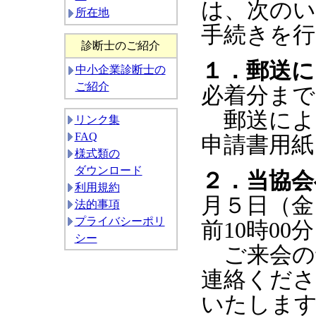
は、次のい
所在地
手続きを行
診断士のご紹介
１．郵送に
中小企業診断士の
ご紹介
必着分まで
郵送によ
リンク集
FAQ
申請書用紙
様式類の
ダウンロード
２．当協会
利用規約
月５日（金
法的事項
プライバシーポリ
前10時00
シー
ご来会の
連絡くださ
いたしま