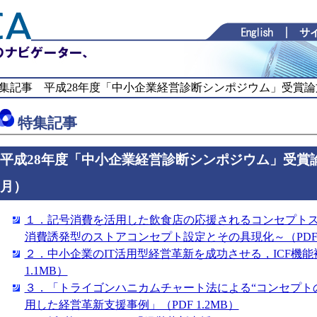
集記事 平成28年度「中小企業経営診断シンポジウム」受賞論文
特集記事
平成28年度「中小企業経営診断シンポジウム」受賞論
月）
１．記号消費を活用した飲食店の応援されるコンセプト
消費誘発型のストアコンセプト設定とその具現化～（PDF 3
２．中小企業のIT活用型経営革新を成功させる，ICF機能
1.1MB）
３．「トライゴンハニカムチャート法による“コンセプト
用した経営革新支援事例」（PDF 1.2MB）