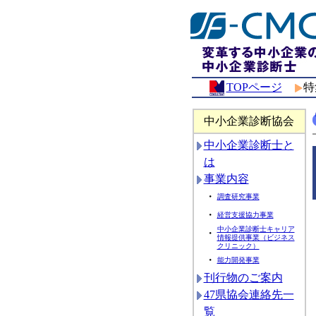
TOPページ
特
中小企業診断協会
中小企業診断士と
は
事業内容
・
調査研究事業
・
経営支援協力事業
中小企業診断士キャリア
・
情報提供事業（ビジネス
クリニック）
・
能力開発事業
刊行物のご案内
47県協会連絡先一
覧