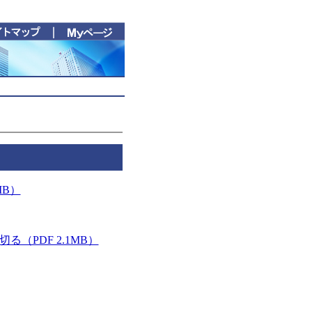
MB）
（PDF 2.1MB）