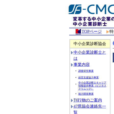
TOPページ
特
中小企業診断協会
中小企業診断士と
は
事業内容
・
調査研究事業
・
経営支援協力事業
中小企業診断士キャリア
・
情報提供事業（ビジネス
クリニック）
・
能力開発事業
刊行物のご案内
47県協会連絡先一
覧