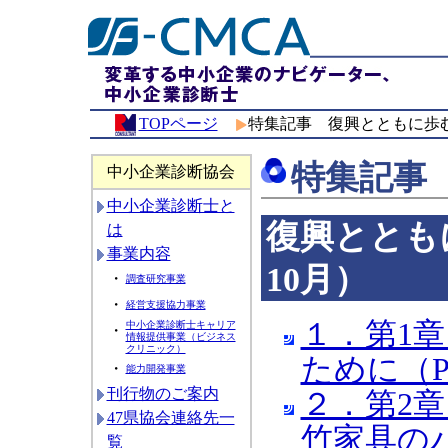
TOPページ
特集記事 復興とともに歩む
特集記事
中小企業診断協会
中小企業診断士と
復興ととも
は
事業内容
10月）
・
調査研究事業
・
経営支援協力事業
１．第1
中小企業診断士キャリア
・
情報提供事業（ビジネス
クリニック）
ために（PD
・
能力開発事業
刊行物のご案内
２．第2章
47県協会連絡先一
竹家具のパ
覧