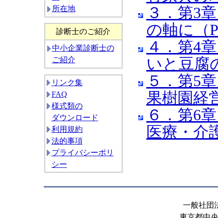
３．第3
所在地
の軸に（PD
診断士のご紹介
４．第4
中小企業診断士の
いと豆腐の
ご紹介
５．第5
リンク集
果樹園経営を
FAQ
様式類の
６．第6
ダウンロード
医療・介護
利用規約
法的事項
プライバシーポリ
シー
一般社団
東京都中央区