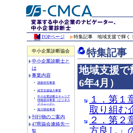
TOPページ
特集記事 地域支援で輝く
特集記事
中小企業診断協会
中小企業診断士と
地域支援で
は
事業内容
6年4月）
・
調査研究事業
・
経営支援協力事業
１．第１
中小企業診断士キャリア
・
情報提供事業（ビジネス
クリニック）
取り組む企
・
能力開発事業
刊行物のご案内
２．第２
47県協会連絡先一
方良し」の
覧