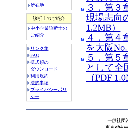
３．第３
所在地
現場志向の
診断士のご紹介
1.2MB）
中小企業診断士の
４．第４
ご紹介
を大阪No.
リンク集
５．第５
FAQ
様式類の
として全
ダウンロード
（PDF 1.
利用規約
法的事項
プライバシーポリ
シー
一般社団
東京都中央区