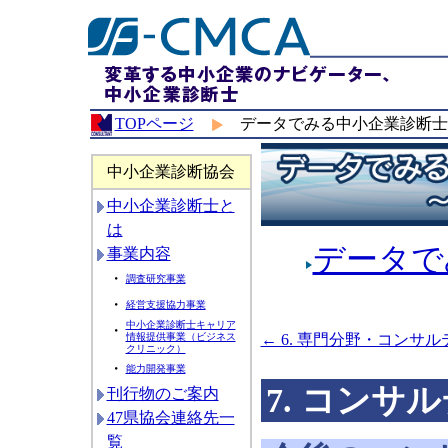
TOPページ
データでみる中小企業診断士
中小企業診断協会
中小企業診断士と
は
データで
事業内容
・
調査研究事業
・
経営支援協力事業
中小企業診断士キャリア
・
← 6. 専門分野・コンサ
情報提供事業（ビジネス
クリニック）
・
能力開発事業
7. コン
刊行物のご案内
47県協会連絡先一
覧