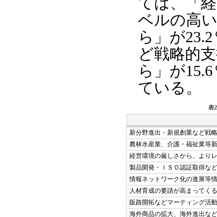
ては、「経
ベルの高い
ら」が23
ど戦略的支
ら」が15
ている。
表
新分野進出・新規創業など戦
農林水産業、介護・福祉業等
経営環境の厳しさから、より
製品開発・ＩＳＯ認証取得な
情報ネットワーク化の進展等
人材育成の要請が高まってく
販路開拓などマーティング活
海外商品の拡大、海外進出な