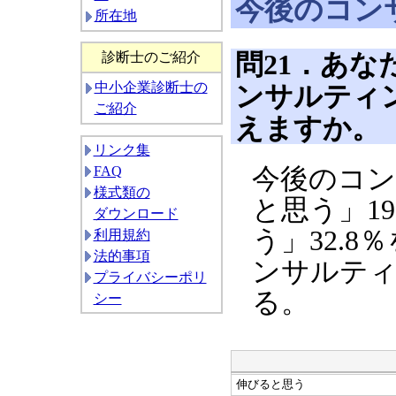
今後のコン
所在地
問21．あ
診断士のご紹介
中小企業診断士の
ンサルティ
ご紹介
えますか。
リンク集
FAQ
今後のコン
様式類の
と思う」1
ダウンロード
う」32.
利用規約
法的事項
ンサルティ
プライバシーポリ
る。
シー
伸びると思う